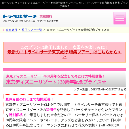
ゴールデンウィークのディズニーリゾート®早期予約キャンペーンならトラベルサーチ東京旅行！格安プラン
が満載！
東京旅行
>
終了ツアー一覧
>
東京ディズニーリゾート®30周年記念プライス☆
このプランは終了しました。次回をお楽しみに！
最新の「トラベルサーチ東京旅行 特集ツアー」はこちらから＞
＞
東京ディズニーリゾート®30周年を記念して今だけの特別価格！
東京ディズニーリゾート®30周年記念プライス☆
ツアー期限：2013/05/01〜2013/07/19まで
夏休み前の19日まで期間延長！
東京ディズニーリゾート®は今年で30周年！トラベルサーチ東京旅行でも東
京ディズニーリゾート®の
30周年
を記念してパークチケットが付いたプラン
を
特別価格
でご用意しました☆今だけのアニバーサリー価格！パーク内では
30周年の限定イベントやパレード、グッズなど楽しみがいっぱい☆1日の締
めは30周年を記念してテーマソングにあわせて花火を実施♪（7/8〜9/8は休